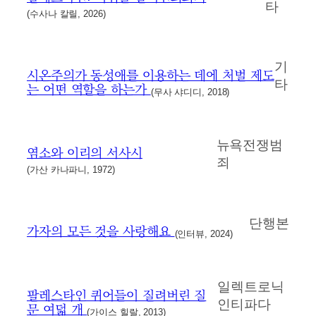
타
(수사나 칼릴, 2026)
기
시온주의가 동성애를 이용하는 데에 처벌 제도
타
는 어떤 역할을 하는가
(무사 샤디디, 2018)
뉴욕전쟁범
염소와 이리의 서사시
죄
(가산 카나파니, 1972)
단행본
가자의 모든 것을 사랑해요
(인터뷰, 2024)
일렉트로닉
팔레스타인 퀴어들이 질려버린 질
인티파다
문 여덟 개
(가이스 힐랄, 2013)