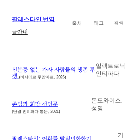
콘
팔레스타인 번역
카테고리
태그
검
텐
검색
색
츠
글
안내
로
바
로
가
일렉트로닉
기
신분증 없는 가자 사람들의 생존 투
인티파다
쟁
(바샤에르 무암마르, 2026)
몬도와이스
, 
존엄과 희망 선언문
성명
(단결 인티파다 통문, 2021)
기
팔레스타인: 어휘를 탈식민화화기