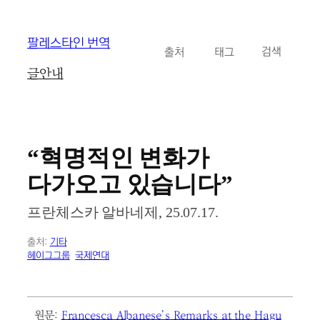
콘
팔레스타인 번역
카테고리
태그
검
텐
검색
색
츠
글
안내
로
바
로
가
기
“혁명적인 변화가
다가오고 있습니다”
프란체스카 알바네제, 25.07.17.
출처:
기타
헤이그그룹
국제연대
원문:
Francesca Albanese’s Remarks at the Hagu