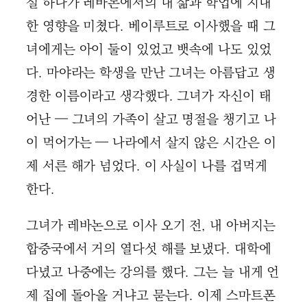
실 하나가 레바논에서의 내 삶과 학업에 지대
한 영향을 미쳤다. 베이루트로 이사했을 때 그
녀에게는 아이 둘이 있었고 뱃속에 나도 있었
다. 마야라는 학생을 만난 그녀는 아름답고 생
경한 이름이라고 생각했다. 그녀가 자신이 태
어난 — 그녀의 가족이 살고 명절을 챙기고 나
이 먹어가는 — 나라에서 살지 않은 시간은 이
제 서른 해가 넘었다. 이 사실이 나를 겁먹게
한다.
그녀가 레바논으로 이사 오기 전, 내 아버지는
합중국에서 거의 열다섯 해를 보냈다. 대학에
다녔고 나중에는 강의를 했다. 그는 늘 내게 언
제 집에 돌아올 거냐고 묻는다. 이제 스마트폰