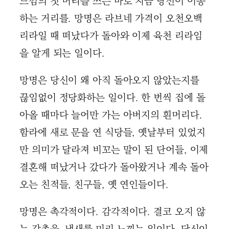
느낌의 첫 머리를 쓰는 바로 지금 당신이 이동
하는 거리를. 망명은 라브네 가격이 오천오백
리라일 때 떠났다가 돌아와 이제 육천 리라임
을 알게 되는 일이다.
망명은 당신이 왜 아직 돌아오지 않았는지를
끊임없이 정당화하는 일이다. 한 번씩 집에 돌
아올 때마다 늘어만 가는 아버지의 흰머리다.
함라에 새로 문을 연 식당들, 옛날부터 있었지
만 의미가 달라져 비꼬는 말이 된 단어들, 이제
결혼해 떠났거나 갔다가 돌아왔거나 계속 돌아
오는 친적들, 친구들, 옛 연인들이다.
망명은 촉각적이다. 감각적이다. 결코 오지 않