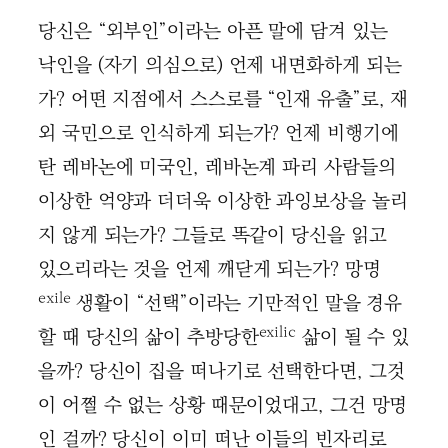
당신은 “외부인”이라는 아픈 말에 담겨 있는
낙인을 (자기 의심으로) 언제 내면화하게 되는
가? 어떤 지점에서 스스로를 “인재 유출”로, 재
외 국민으로 인식하게 되는가? 언제 비행기에
탄 레바논에 미국인, 레바논계 파리 사람들의
이상한 억양과 더더욱 이상한 과잉보상을 놀리
지 않게 되는가? 그들로 똑같이 당신을 읽고
있으리라는 것을 언제 깨닫게 되는가? 망명
exile
생활이 “선택”이라는 기만적인 말을 경유
exilic
할 때 당신의 삶이 추방당한
삶이 될 수 있
을까? 당신이 집을 떠나기로 선택한다면, 그것
이 어쩔 수 없는 상황 때문이었대고, 그건 망명
인 걸까? 당신이 이미 떠난 이들의 빈자리로