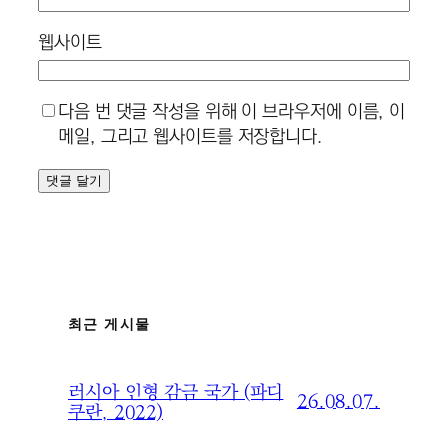
웹사이트
다음 번 댓글 작성을 위해 이 브라우저에 이름, 이
메일, 그리고 웹사이트를 저장합니다.
최근 게시물
러시아 인형 감금 국가 (파디
26.08.07.
쿠란, 2022)