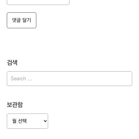
검색
보관함
보
관
함