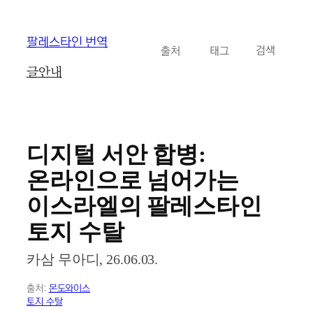
콘
팔레스타인 번역
카테고리
태그
검
텐
검색
색
츠
글
안내
로
바
로
가
기
디지털 서안 합병:
온라인으로 넘어가는
이스라엘의 팔레스타인
토지 수탈
카삼 무아디, 26.06.03.
출처:
몬도와이스
토지 수탈