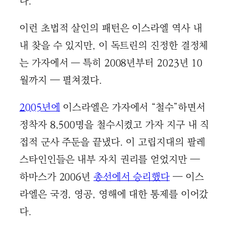
다.
이런 초법적 살인의 패턴은 이스라엘 역사 내
내 찾을 수 있지만, 이 독트린의 진정한 결정체
는 가자에서 ― 특히 2008년부터 2023년 10
월까지 — 펼쳐졌다.
2005년에
이스라엘은 가자에서 “철수”하면서
정착자 8,500명을 철수시켰고 가자 지구 내 직
접적 군사 주둔을 끝냈다. 이 고립지대의 팔레
스타인인들은 내부 자치 권리를 얻었지만 —
하마스가 2006년
총선에서 승리했다
— 이스
라엘은 국경, 영공, 영해에 대한 통제를 이어갔
다.