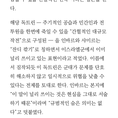
다.
해당 독트린 ― 주기적인 공습과 민간인과 전
투원을 한번에 죽일 수 있을 “간헐적인 대규모
작전”으로 구성된 — 을 인바르와 샤미르는
“잔디 깎기”로 칭하면서 이스라엘군에서 이미
널리 쓰이고 있는 표현이라고 적었다. 이름에
서 짐작되듯 이 독트린은 군대가 문제를 단호
히 해소하지 않고 일시적으로 위협을 낮출 수
있다는 전제를 토대로 한다. 인바르는 본지에
“이 말이 널리 쓰이는 것은 현실을 그대로 서술
하기 때문”이라며 “규범적인 숨은 의미는 없
다”고 덧붙였다.