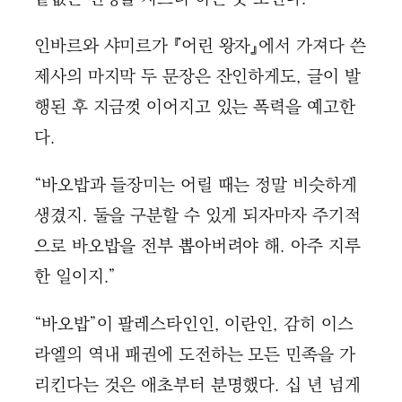
인바르와 샤미르가 『어린 왕자』에서 가져다 쓴
제사의 마지막 두 문장은 잔인하게도, 글이 발
행된 후 지금껏 이어지고 있는 폭력을 예고한
다.
“바오밥과 들장미는 어릴 때는 정말 비슷하게
생겼지. 둘을 구분할 수 있게 되자마자 주기적
으로 바오밥을 전부 뽑아버려야 해. 아주 지루
한 일이지.”
“바오밥”이 팔레스타인인, 이란인, 감히 이스
라엘의 역내 패권에 도전하는 모든 민족을 가
리킨다는 것은 애초부터 분명했다. 십 년 넘게