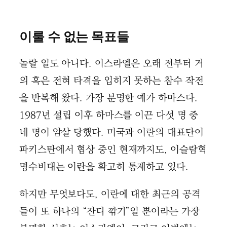
이룰 수 없는 목표들
놀랄 일도 아니다. 이스라엘은 오래 전부터 거
의 혹은 전혀 타격을 입히지 못하는 참수 작전
을 반복해 왔다. 가장 분명한 예가 하마스다.
1987년 설립 이후 하마스를 이끈 다섯 명 중
네 명이 암살 당했다. 미국과 이란의 대표단이
파키스탄에서 협상 중인 현재까지도, 이슬람혁
명수비대는 이란을 확고히 통제하고 있다.
하지만 무엇보다도, 이란에 대한 최근의 공격
들이 또 하나의 “잔디 깎기”일 뿐이라는 가장