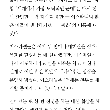
없이 폭력을 반복한 긴 역사에도 볼구하고, 자
칭 “세계에서 가장 도덕적인 군대”는 다시 한
번 잔인한 무력 과시를 통한 — 이스라엘의 많
은 이들이 생각하기로 — “평화”의 이룩에 나
섰다.
이스라엘군은 이미 두 번이나 테헤란을 상대로
목표를 달성하는 데 실패했지만, 이스라엘이
다시 시도하리라고 믿을 이유는 차고 넘친다.
실제로 이번 휴전 첫날에 네타냐후는 입장을
분명히 밝혔다. 이스라엘은 “언제든 전투를 재
개할 준비가 되어 있다”고 말이다.
인바르는 또 한 번 전쟁을 하는 대신 협상을 해
야 한다는 생각에 코웃음을 쳤다. “외교는 무슨