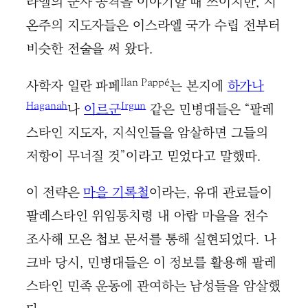
라엘의 군사 공격을 이야기할 때 쓰이지만, 시
온주의 지도자들은 이스라엘 국가 수립 전부터
비슷한 전술을 써 왔다.
Ilan Pappé
사학자 일란 파페
는 본지에
하가나
Haganah
Irgun
나
이르군
같은 민병대들은 “팔레
스타인 지도자, 지식인들을 암살하면 그들의
저항이 무너질 것”이라고 믿었다고 말했따.
이 전략은
마을 기록철
이라는, 유대 관료들이
팔레스타인 위임통치령 내 아랍 마을을 전수
조사해 모은 첩보 문서를 통해 실현되었다. 나
크바 당시, 민병대들은 이 정보를 활용해 팔레
스타인 민족 운동에 관여하는 남성들을 암살했