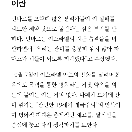
이란
인바르를 포함해 많은 분석가들이 이 실패를
과도한 제약 탓으로 돌린다는 점은 특기할 만
하다. 인바르는 이스라엘의 지난 습격들을 비
판하면서 “우리는 잔디를 충분히 깎지 않아 하
마스가 괴물이 되도록 허락했다”고 주장했다.
10월 7일이 이스라엘 안보의 신화를 날려버렸
음에도 폭력을 통한 평화라는 거짓 약속을 의
문에 붙이는 이는 거의 없다. 파페가 보기에 잔
디 깎기는 “잔인한 19세기 제국주의”의 반복이
며 평화적 해법은 총체적인 재고를, 탈식민을
중심에 놓고 다시 생각하기를 요한다.