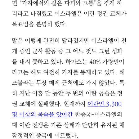
면 “가자에서와 같은 파괴와 고통”을 겪게 하
리라고 다짐했고 이스라엘은 이란 정권 교체가
목표임을 분명히 했다.
말은 이렇게 완전히 달라졌지만 이스라엘이 전
개 중인 군사 활동 중 그 어느 것도 그런 성과
를 내지 못하고 있다. 하마스는 40% 가량만이
라고는 해도 여전히 가자를 통제하고 있다. 헤
즈볼라는 무장 해제 근처에도 가지 않았다. 특
히 지난 아홉 달 동안 두 번의 이란 공습은 정
권 교체에 실패했다. 현재까지
이란인 3,300
명 이상의 목숨을 앗아간
합중국-이스라엘의
대 이란 전쟁은 기존 상태가 단단히 유지된 채
잠정적인 종국에 이르렀다.