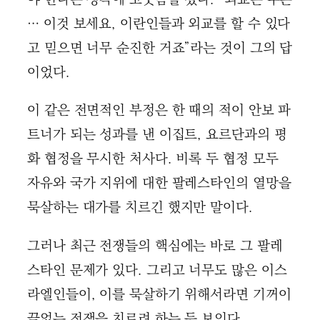
… 이것 보세요, 이란인들과 외교를 할 수 있다
고 믿으면 너무 순진한 거죠”라는 것이 그의 답
이었다.
이 같은 전면적인 부정은 한 때의 적이 안보 파
트너가 되는 성과를 낸 이집트, 요르단과의 평
화 협정을 무시한 처사다. 비록 두 협정 모두
자유와 국가 지위에 대한 팔레스타인의 열망을
묵살하는 대가를 치르긴 했지만 말이다.
그러나 최근 전쟁들의 핵심에는 바로 그 팔레
스타인 문제가 있다. 그리고 너무도 많은 이스
라엘인들이, 이를 묵살하기 위해서라면 기꺼이
끝없는 전쟁을 치르려 하는 듯 보인다.