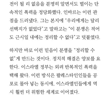
전이 될 리 없음을 분명히 알면서도 벌이는 단
속적인 폭력을 정당화했다. 인바르는 이런 관
점을 드러냈다. 그는 본지에 “우리에게는 달리
선택지가 없었다”고 말하고는 “이 분쟁은 적어
도 근시일 내에는 정리할 수 없다”고 덧붙였다.
하지만 바로 이런 믿음이 분쟁을 “정리할 수
없”게 만드는 것이다. 정치적 해결은 양보를 요
한다. 이스라엘 정부는 외려 반복적인 폭력을
택해 왔다. 이런 방식은 팔레스타인인들을 공
포로 몰아 넣는 동시에, 이스라엘인들에게 역
시 훨씬 더 위험한 세계로 이어졌다.