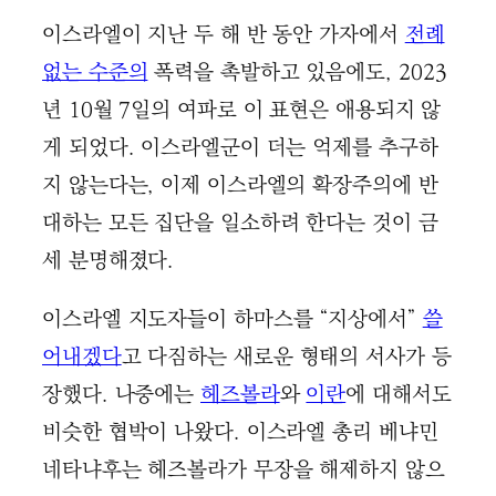
이스라엘이 지난 두 해 반 동안 가자에서
전례
없는 수준의
폭력을 촉발하고 있음에도, 2023
년 10월 7일의 여파로 이 표현은 애용되지 않
게 되었다. 이스라엘군이 더는 억제를 추구하
지 않는다는, 이제 이스라엘의 확장주의에 반
대하는 모든 집단을 일소하려 한다는 것이 금
세 분명해졌다.
이스라엘 지도자들이 하마스를 “지상에서”
쓸
어내겠다
고 다짐하는 새로운 형태의 서사가 등
장했다. 나중에는
헤즈볼라
와
이란
에 대해서도
비슷한 협박이 나왔다. 이스라엘 총리 베냐민
네타냐후는 헤즈볼라가 무장을 해제하지 않으