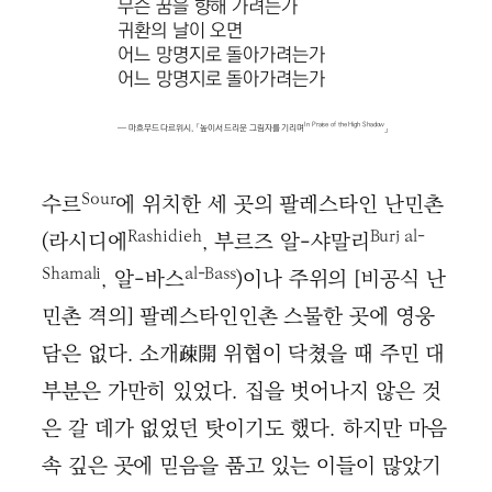
무슨 꿈을 향해 가려는가
귀환의 날이 오면
어느 망명지로 돌아가려는가
어느 망명지로 돌아가려는가
In Praise of the High Shadow
— 마흐무드 다르위시, 「높이서 드리운 그림자를 기리며
」
Sour
수르
에 위치한 세 곳의 팔레스타인 난민촌
Rashidieh
Burj al-
(라시디에
, 부르즈 알-샤말리
Shamali
al-Bass
, 알-바스
)이나 주위의 [비공식 난
민촌 격의] 팔레스타인인촌 스물한 곳에 영웅
담은 없다. 소개疎開 위협이 닥쳤을 때 주민 대
부분은 가만히 있었다. 집을 벗어나지 않은 것
은 갈 데가 없었던 탓이기도 했다. 하지만 마음
속 깊은 곳에 믿음을 품고 있는 이들이 많았기