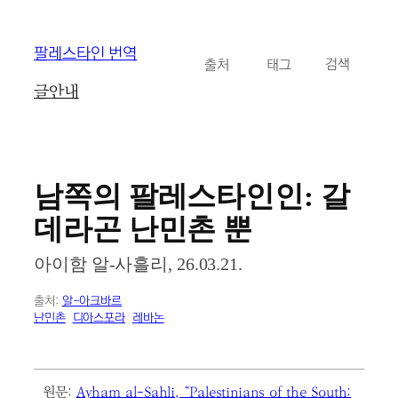
콘
팔레스타인 번역
카테고리
태그
검
텐
검색
색
츠
글
안내
로
바
로
가
기
남쪽의 팔레스타인인: 갈
데라곤 난민촌 뿐
아이함 알-사흘리, 26.03.21.
출처:
알-아크바르
난민촌
디아스포라
레바논
원문:
Ayham al-Sahli, “Palestinians of the South: