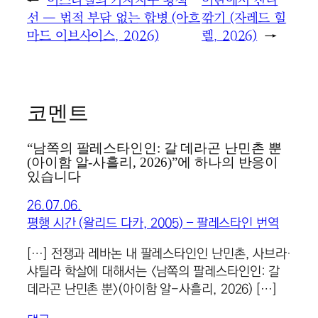
←
이스라엘의 가자지구 황색
이란에서 잔디
선 ― 법적 부담 없는 합병 (아흐
깎기 (자레드 힐
마드 이브사이스, 2026)
렐, 2026)
→
코멘트
“남쪽의 팔레스타인인: 갈 데라곤 난민촌 뿐
(아이함 알-사흘리, 2026)”에 하나의 반응이
있습니다
26.07.06.
평행 시간 (왈리드 다카, 2005) – 팔레스타인 번역
[…] 전쟁과 레바논 내 팔레스타인인 난민촌, 사브라·
샤틸라 학살에 대해서는 〈남쪽의 팔레스타인인: 갈
데라곤 난민촌 뿐〉(아이함 알-사흘리, 2026) […]