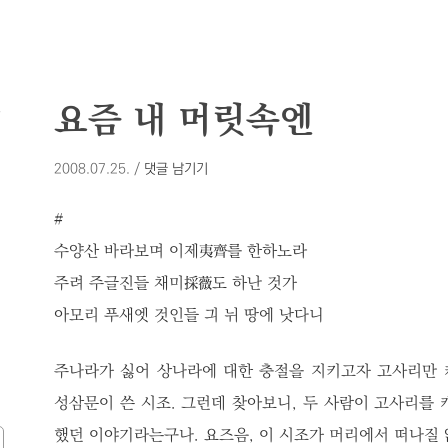
모
요즘 내 머릿속엔
2008.07.25.
/
댓글 남기기
#
수양산 바라보며 이제夷齊를 한하노라
주려 주글진들 채미採薇도 하난 것가
아모리 푸새엣 것인들 긔 뉘 땅에 낫다니
주나라가 싫어 상나라에 대한 충절을 지키고자 고사리만 
성삼문이 쓴 시조. 그런데 찾아보니, 두 사람이 고사리를 
했던 이야기라는구나. 요즈음, 이 시조가 머리에서 떠나질 