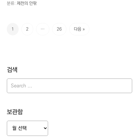
분류:
제천의 안팎
1
2
…
26
다음 »
검색
보관함
보
관