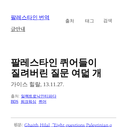
콘
팔레스타인 번역
카테고리
태그
검
텐
검색
색
츠
글
안내
로
바
로
가
기
팔레스타인 퀴어들이
질려버린 질문 여덟 개
가이스 힐랄, 13.11.27.
출처:
일렉트로닉인티파다
BDS
핑크워싱
퀴어
원문:
Ghaith Hilal, “Eight questions Palestinian q