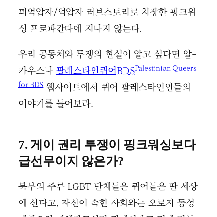
피억압자/억압자 러브스토리로 치장한 핑크워
싱 프로파간다에 지나지 않는다.
우리 공동체와 투쟁의 현실이 알고 싶다면 알-
Palestinian Queers
카우스나
팔레스타인퀴어BDS
for BDS
웹사이트에서 퀴어 팔레스타인인들의
이야기를 들어보라.
7. 게이 권리 투쟁이 핑크워싱보다
급선무이지 않은가?
북부의 주류 LGBT 단체들은 퀴어들은 딴 세상
에 산다고, 자신이 속한 사회와는 오로지 동성