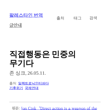
콘
팔레스타인 번역
카테고리
태그
검
텐
검색
색
츠
글
안내
로
바
로
가
기
직접행동은 민중의
무기다
존 싱크, 26.05.11.
출처:
일렉트로닉인티파다
기후위기
국제연대
원문:
Jon Cink, “Direct action is a weapon of the