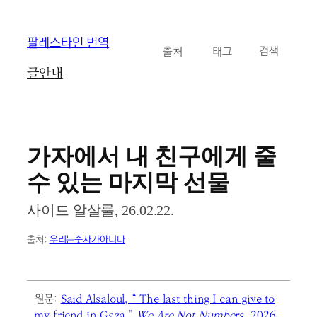
콘
팔레스타인 번역
카테고리
태그
검
텐
검색
색
츠
글
안내
로
바
로
가
기
가자에서 내 친구에게 줄
수 있는 마지막 선물
사이드 알살룰, 26.02.22.
출처:
우리는숫자가아니다
원문:
Said Alsaloul, “ The last thing I can give to
my friend in Gaza,”
We Are Not Numbers
, 2026.