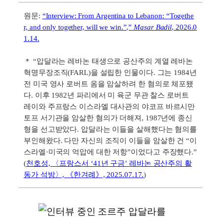
원문:
“Interview: From Argentina to Lebanon: “Togethe
r, and only together, will we win.”,”
Masar Badil
, 2026.0
1.14.
＊ “압달라는 레바논 태생으로 공산주의 계열 레바논
혁명무장조직(FARL)을 설립한 인물이다. 그는 1984년
전 미국 영사 로버트 옴을 암살하려 한 혐의로 체포됐
다. 이후 1982년 파리에서 미 육군 무관 찰스 로버트
레이와 주프랑스 이스라엘 대사관의 야코프 바르시만
토프 서기관을 암살한 혐의가 더해져, 1987년에 종신
형을 선고받았다. 압달라는 이들을 살해했다는 혐의를
부인해왔다. 다만 자신의 조직이 이들을 암살한 건 “이
스라엘·미국의 억압에 대한 저항”이었다고 주장했다.”
(
천호성, 〈프랑스서 ‘41년 구금’ 레바논 공산주의 활
동가 석방〉, 《한겨례》, 2025.07.17.
)