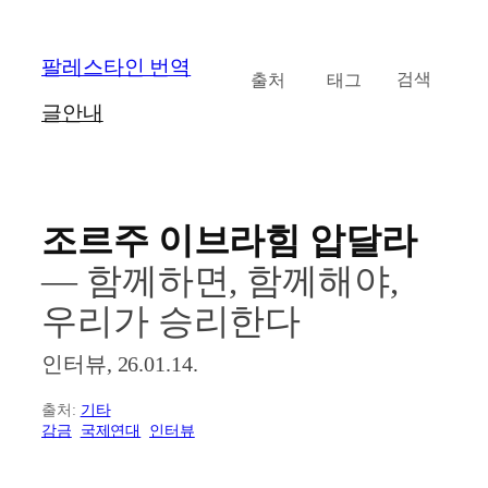
콘
팔레스타인 번역
카테고리
태그
검
텐
검색
색
츠
글
안내
로
바
로
가
조르주 이브라힘 압달라
기
― 함께하면, 함께해야,
우리가 승리한다
인터뷰, 26.01.14.
출처:
기타
감금
국제연대
인터뷰