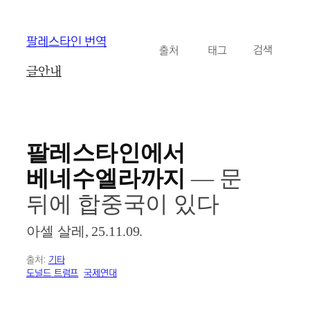
콘
팔레스타인 번역
카테고리
태그
검
텐
검색
색
츠
글
안내
로
바
로
가
기
팔레스타인에서
베네수엘라까지
― 문
뒤에 합중국이 있다
아셀 살레, 25.11.09.
출처:
기타
도널드 트럼프
국제연대