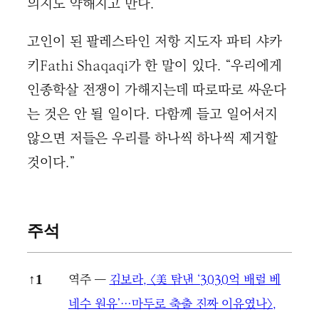
의지도 약해지고 만다.
고인이 된 팔레스타인 저항 지도자 파티 샤카
키Fathi Shaqaqi가 한 말이 있다. “우리에게
인종학살 전쟁이 가해지는데 따로따로 싸운다
는 것은 안 될 일이다. 다함께 들고 일어서지
않으면 저들은 우리를 하나씩 하나씩 제거할
것이다.”
주석
주석
역주 ―
김보라, 〈美 탐낸 ‘3030억 배럴 베
↑
1
네수 원유’…마두로 축출 진짜 이유였나〉,