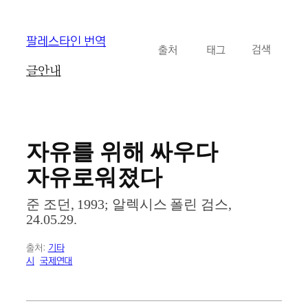
콘
팔레스타인 번역
카테고리
태그
검
텐
검색
색
츠
글
안내
로
바
로
가
기
자유를 위해 싸우다
자유로워졌다
준 조던, 1993; 알렉시스 폴린 검스,
24.05.29.
출처:
기타
시
국제연대