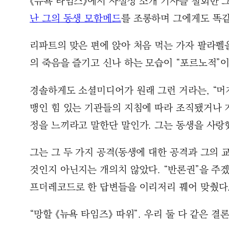
《뉴욕 타임스》에서 사실상 소개 기사를 철회한 
난 그의 동생 모함메드
를 조롱하며 그에게도 똑같
리파트의 맞은 편에 앉아 처음 먹는 가자 팔라펠
의 죽음을 즐기고 신나 하는 모습이 “포르노적”
경솔하게도 소셜미디어가 원래 그런 거라는, “머저
맹인 힘 있는 기관들의 지침에 따라 조직됐거나 
정을 느끼라고 말한단 말인가. 그는 동생을 사랑
그는 그 두 가지 공격(동생에 대한 공격과 그의 
것인지 아닌지는 개의치 않았다. “반론권”을 주
프더레코드로 한 답변들을 이리저리 꿰어 맞췄다
“망할 《뉴욕 타임즈》 따위”. 우리 둘 다 같은 