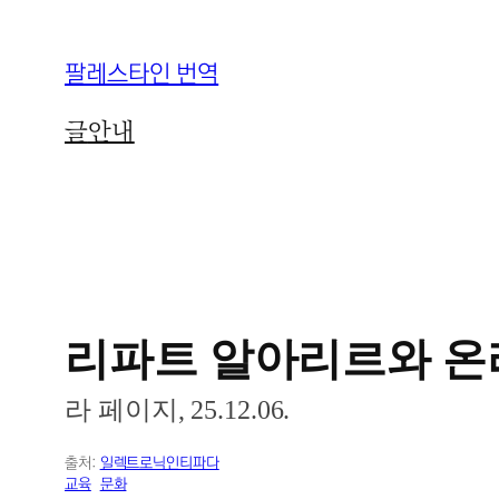
콘
팔레스타인 번역
텐
츠
글
안내
로
바
로
가
기
리파트 알아리르와 온
라 페이지, 25.12.06.
출처:
일렉트로닉인티파다
교육
문화