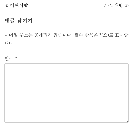
글
≪ 바보사랑
키스 해링 ≫
내
비
댓글 남기기
게
이메일 주소는 공개되지 않습니다.
필수 항목은
*
(으)로 표시합
이
니다
션
댓글
*