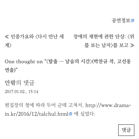
공연정보
글
≪ 민중가요와 〈다시 만난 세
장애의 재현에 관한 단상: 〈위
내
계〉
를 보는 남자〉를 보고 ≫
비
게
One thought on “
〈탈출 ― 날숨의 시간〉(박찬규 작, 고선웅
이
연출)
”
션
안팎
의 댓글
2017.01.02., 15:14
편집장의 청에 따라 두어 군데 고쳐서,
http://www.drama-
in.kr/2016/12/talchul.html
에 실었다.
댓글