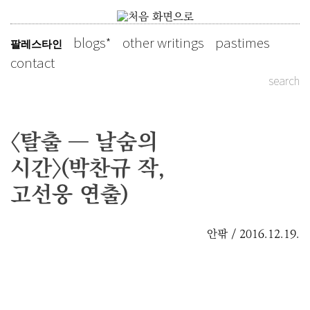
Skip
to
blogs
other writings
pastimes
팔레스타인
slowly as possible
content
contact
search
〈탈출 ― 날숨의
시간〉(박찬규 작,
고선웅 연출)
안팎 / 2016.12.19.