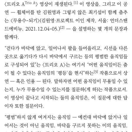
Trio A
[1]
〈트리오 A
〉 영상이 재생된다.
이 영상을, 그리고 이 공
연 ― 휠체어를 탄 김원영과 그렇지 않은 최기섭이 함께 춤추
는 〈무용수-되기〉(김원영·프로젝트 이인 제작, 서울: 언더스탠
[2]
드에비뉴, 2021.12.04-05.)
― 을 설명하는 몇 개의 문장과
함께다.
“걷다가 바닥에 앉고, 일어나서 팔을 들어올리고, 시선을 다른
곳으로 옮기다가 다시 바닥에서 구르는 등의 평범한 움직임들
로 구성되어 있”는 〈트리오 A〉는 여기서 “어떤 움직임이든 춤
[3]
이 될 수 있다는 움직임의 ‘평등’을 현시”하는
작품으로서 상
연 ― 혹은 인용 ― 된다. 말하자면 어떤 움직임이 무용일 수 있
는지, 누가 무용수일 수 있는지를 질문하(게 하)는 작품으로서.
이 영상이 끝나고 시작되는 둘의 움직임은, 이 질문에 대한 답
이자 또한 질문이다.
“평범”하지 않게 여겨지는 움직임 ― 예컨대 바닥에 앉거나 일
어서는 것이 아닌 움직임, 바닥을 구르지 못하는 이의 움직임,