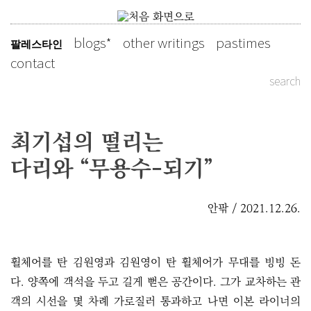
Skip
to
blogs
other writings
pastimes
팔레스타인
slowly as possible
content
contact
search
최기섭의 떨리는
다리와 “무용수-되기”
안팎 / 2021.12.26.
휠체어를 탄 김원영과 김원영이 탄 휠체어가 무대를 빙빙 돈
다. 양쪽에 객석을 두고 길게 뻗은 공간이다. 그가 교차하는 관
객의 시선을 몇 차례 가로질러 통과하고 나면 이본 라이너의