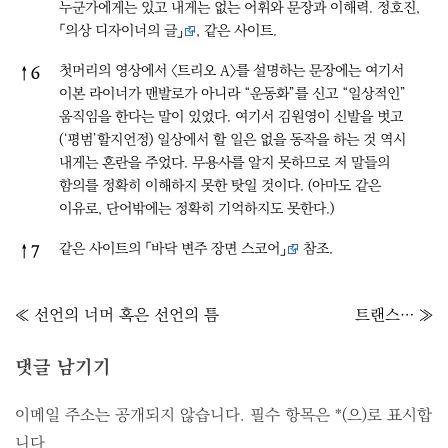
누군가에게는 있고 내게는 없는 어휘와 문장과 이해력. 정호진,
「의상 디자이너의 글」
, 같은 사이트.
첫머리의 영상에서 〈트리오 A〉를 설명하는 문장에는 여기서
↑
6
이본 라이너가 맨발로가 아니라 “운동화”를 신고 “일상적인”
움직임을 한다는 말이 있었다. 여기서 김원영이 신발을 벗고
(‘평범’할지언정) 일상에서 할 일은 없을 동작을 하는 것 역시
내게는 혼란을 주었다. 무용사를 알지 못하므로 저 말들의
함의를 정확히 이해하지 못한 탓일 것이다. (아마도 같은
이유로, 단어밖에는 정확히 기억하지도 못한다.)
같은 사이트의
「바닥 변주 장면 스코어」
참조.
↑
7
글
≪ 선언의 너머 혹은 선언의 틈
트랜스… ≫
내
비
댓글 남기기
게
이메일 주소는 공개되지 않습니다.
필수 항목은
*
(으)로 표시합
이
니다