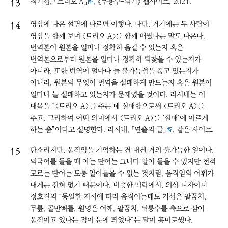
최기섭,
「트리오 A」
, 《무용수-되기》 웹사이트, 2021.
↑
3
영상에 나온 설명에 따르면 이렇다. 다만, 거기에는 두 사람이
↑
4
영상을 함께 보며 〈트리오 A〉를 함께 배웠다는 말도 나온다.
번역본이 원본을 얼마나 정확히 옮길 수 있는지 혹은
번역본으로부터 원본을 얼마나 정확히 되찾을 수 있는지가
아니라, 또한 번역이 얼마나 늘 불가능성을 품고 있는지가
아니라, 원본의 무엇이 번역을 실패하게 만드는지 혹은 원본이
얼마나 늘 실패하고 있는지가 문제였을 것이다. 라시내는 이
대목을 “<트리오 A>를 추는 데 실패함으로써 <트리오 A>를
추고, 그리하여 어떤 의미에서 <트리오 A>를 ‘실패’에 이르게
하는 춤”이라고 설명한다. 라시내,
「연출의 글」
, 같은 사이트.
딴소리지만, 움직임을 기억하는 건 내겐 거의 불가능한 일이다.
↑
5
외국어를 들을 때 아는 단어는 그나마 알아 들을 수 있지만 전혀
모르는 단어는 도통 알아들을 수 없는 것처럼, 움직임의 어휘가
내게는 전혀 없기 때문이다. 비슷한 맥락에서, 의상 디자이너
정호진의 “동일한 지시에 따라 움직이는데도 기섭은 팔꿈치,
무릎, 골반뼈를, 원영은 어깨, 팔꿈치, 뒤통수를 축으로 삼아
움직이고 있다는 점이 눈에 띄었다”는 말이 흥미로웠다.