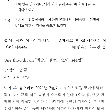
적혀 있는 명칭이다. 의사 마리 끌레르는 “마리 끌레르”로
기재되어 있다.
초반에는 진료실이라는 제한된 공간에서 개인들만이 등장하는
↑
8
것에도 약간의 의심을 품으며 보았다.
글
≪ 이정식과 ‘이정식’과 나무
존재하고 변하고 사라지는 몸
내
(좌)와 나무(우)
에 반응한다는 것, ≫
비
게
One thought on “
희망도 절망도 없이, 344명
”
이
안팎
의 댓글
션
2021.03.02., 17:38
셰어
의
뉴스레터 2021년 2월호
뉴스 브리핑 코너에 낙태
죄 폐지 이후의 최근 동향이 소개되어 있다. (오늘 공개됐지만
며칠 전에 작성한 것이라 뉴스레터에 링크된 기사에는 미프진
수입시판을 준비 중인 제약사의 이름이나 자세한 현황이 밝혀