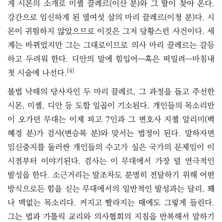
게 시몬의 소개로 미셸 끌레르(이산 분)와 그 딸이 찾아 온다.
강간으로 임신하게 된 열여섯 살의 마리 끌레르(이청 분)다. 시
몬이 귀띔하지 않았으므로 이것은 그저 당황스런 사건이다. 세
계는 바뀌었지만 그는 그대로이므로 의사 마리 끌레르는 갈등
하고 두려워 한다. 디안의 말에 힘입어―혹은 떠밀려―마침내
[4]
첫 시술에 나선다.
불법 낙태의 당사자인 두 마리 끌레르, 그 과정을 돕고 주선한
시몬, 미셸, 디안 등 도합 일곱이 기소된다. 개인들의 목소리만
이 오가던 무대는 이제 피고 7인과 그 변호사 지젤 알리미(백
혜경 분)가 검사(변승록 분)와 맞서는 법정이 된다. 말하자면
임신중지를 둘러싼 개인들의 수고가 실은 국가의 문제임이 이
시점부터 이야기된다. 검사는 이 무대에서 가장 덜 연극적인
발성을 한다. 소근거리는 말조차도 분명히 전달하기 위해 어떤
방식으로든 힘을 싣는 무대에서의 일반적인 발성과는 달리, 꽤
나 맥없는 목소리다. 커지고 빨라지는 때에도 그렇게 들린다.
그는 법과 가톨릭 교리와 의사협회의 지침을 반복해서 말하기