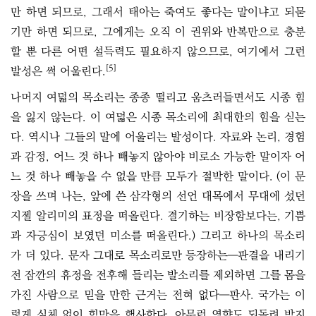
만 하면 되므로, 그래서 태아는 죽여도 좋다는 말이냐고 되묻
기만 하면 되므로, 그에게는 오직 이 권위와 반복만으로 충분
할 뿐 다른 어떤 설득력도 필요하지 않으므로, 여기에서 그런
[5]
발성은 썩 어울린다.
나머지 여덟의 목소리는 종종 떨리고 움츠러들면서도 시종 힘
을 잃지 않는다. 이 여덟은 시종 목소리에 최대한의 힘을 싣는
다. 역시나 그들의 말에 어울리는 발성이다. 자료와 논리, 경험
과 감정, 어느 것 하나 빼놓지 않아야 비로소 가능한 말이자 어
느 것 하나 빼놓을 수 없을 만큼 모두가 절박한 말이다. (이 문
장을 쓰며 나는, 앞에 쓴 삼각형의 선언 대목에서 무대에 섰던
지젤 알리미의 표정을 떠올린다. 결기하는 비장함보다는, 기쁨
과 자긍심이 보였던 미소를 떠올린다.) 그리고 하나의 목소리
가 더 있다. 문자 그대로 목소리로만 등장하는―판결을 내리기
전 잠깐의 휴정을 전후해 들리는 발소리를 제외하면 그를 몸을
가진 사람으로 믿을 만한 근거는 전혀 없다―판사. 국가는 이
렇게 실체 없이 힘만을 행사한다. 아무런 영향도 되돌려 받지