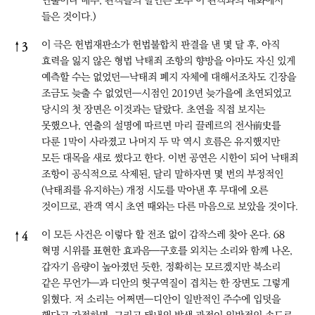
연출이나 배우, 관객들의 발언은 모두 이 관객과의 대화에서
들은 것이다.)
이 극은 헌법재판소가 헌법불합치 판결을 낸 몇 달 후, 아직
↑
3
효력을 잃지 않은 형법 낙태죄 조항의 향방을 아마도 자신 있게
예측할 수는 없었던―낙태죄 폐지 자체에 대해서조차도 긴장을
조금도 늦출 수 없었던―시점인 2019년 늦가을에 초연되었고
당시의 첫 장면은 이것과는 달랐다. 초연을 직접 보지는
못했으나, 연출의 설명에 따르면 마리 끌레르의 전사前史를
다룬 1막이 사라졌고 나머지 두 막 역시 흐름은 유지했지만
모든 대목을 새로 썼다고 한다. 이번 공연은 시한이 되어 낙태죄
조항이 공식적으로 삭제된, 달리 말하자면 몇 번의 부정적인
(낙태죄를 유지하는) 개정 시도를 막아낸 후 무대에 오른
것이므로, 관객 역시 초연 때와는 다른 마음으로 보았을 것이다.
이 모든 사건은 이렇다 할 전조 없이 갑작스레 찾아 온다. 68
↑
4
혁명 시위를 표현한 효과음―구호를 외치는 소리와 함께 나온,
갑자기 음량이 높아졌던 듯한, 정확히는 모르겠지만 북소리
같은 무언가―과 디안의 헛구역질이 겹치는 한 장면도 그렇게
읽혔다. 저 소리는 어쩌면―디안이 일반적인 주수에 입덧을