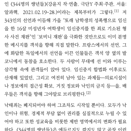
인 《344명의 썅년들》(강윤지 작·연출, 극단Y 주최·주관, 서울:
[1]
알과핵, 2021.02.19-28.)이라는 제목부터가 그렇다.
저
343인의 선언과 이듬해 가을 “또래 남학생의 성폭행으로 임신
을 한 16살 미성년자 여학생이 임신중지를 한 죄로 기소된 형
사 사건 재판”인 ‘보비니 재판’을 극화한 것만으로도 이미 분명
한 메시지를 객석을 향해 직접 말한다. 프랑스에서의 선언, 그
에 화답한 독일에서의 선언을 이끈 인물들은 객석 양 옆의 발
코니에서 동참을 호소한다. 두 사람이 무대에 선 이와 이루는
삼각형 속에 관객들이 앉아 있다. 임신중지 합법화 이후로도
산재해 있었던, 그리고 여전히 남아 있는 과제들―의료시설이
나 정보에의 접근성 확보, 거짓 정보와 낙인의 금지 등―을, 배
[2]
우들은 객석을 향해 그야말로 브리핑한다.
낙태죄는 폐지되어야 하며 그조차도 시작일 뿐이다. 모두가 낙
인이나 위험, 경제적 부담 없이 권리를 실질적으로 누릴 수 있
어야 하고 또한 성교육을 비롯한 제반 영역에서의 변화가 필요
하다. 《344명의 썅년들》은 에두르지도 깎지도 않고 곧장 이런