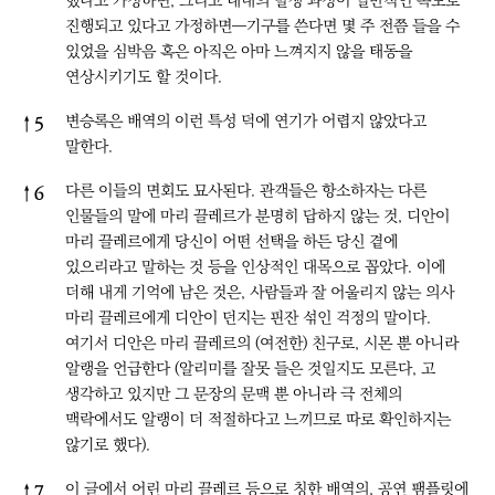
했다고 가정하면, 그리고 태내의 발생 과정이 일반적인 속도로
진행되고 있다고 가정하면―기구를 쓴다면 몇 주 전쯤 들을 수
있었을 심박음 혹은 아직은 아마 느껴지지 않을 태동을
연상시키기도 할 것이다.
변승록은 배역의 이런 특성 덕에 연기가 어렵지 않았다고
↑
5
말한다.
다른 이들의 면회도 묘사된다. 관객들은 항소하자는 다른
↑
6
인물들의 말에 마리 끌레르가 분명히 답하지 않는 것, 디안이
마리 끌레르에게 당신이 어떤 선택을 하든 당신 곁에
있으리라고 말하는 것 등을 인상적인 대목으로 꼽았다. 이에
더해 내게 기억에 남은 것은, 사람들과 잘 어울리지 않는 의사
마리 끌레르에게 디안이 던지는 핀잔 섞인 걱정의 말이다.
여기서 디안은 마리 끌레르의 (여전한) 친구로, 시몬 뿐 아니라
알랭을 언급한다 (알리미를 잘못 들은 것일지도 모른다, 고
생각하고 있지만 그 문장의 문맥 뿐 아니라 극 전체의
맥락에서도 알랭이 더 적절하다고 느끼므로 따로 확인하지는
않기로 했다).
이 글에서 어린 마리 끌레르 등으로 칭한 배역의, 공연 팸플릿에
↑
7