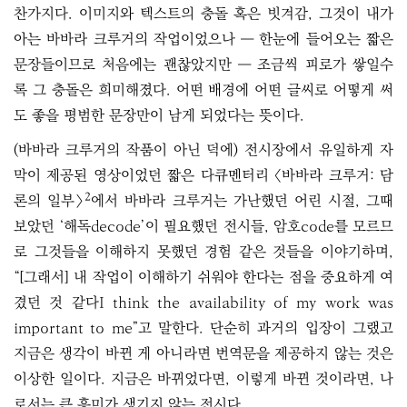
찬가지다. 이미지와 텍스트의 충돌 혹은 빗겨감, 그것이 내가
아는 바바라 크루거의 작업이었으나 ― 한눈에 들어오는 짧은
문장들이므로 처음에는 괜찮았지만 ― 조금씩 피로가 쌓일수
록 그 충돌은 희미해졌다. 어떤 배경에 어떤 글씨로 어떻게 써
도 좋을 평범한 문장만이 남게 되었다는 뜻이다.
(바바라 크루거의 작품이 아닌 덕에) 전시장에서 유일하게 자
막이 제공된 영상이었던 짧은 다큐멘터리 〈바바라 크루거: 담
2
론의 일부〉
에서 바바라 크루거는 가난했던 어린 시절, 그때
보았던 ‘해독decode’이 필요했던 전시들, 암호code를 모르므
로 그것들을 이해하지 못했던 경험 같은 것들을 이야기하며,
“[그래서] 내 작업이 이해하기 쉬워야 한다는 점을 중요하게 여
겼던 것 같다I think the availability of my work was
important to me”고 말한다. 단순히 과거의 입장이 그랬고
지금은 생각이 바뀐 게 아니라면 번역문을 제공하지 않는 것은
이상한 일이다. 지금은 바뀌었다면, 이렇게 바뀐 것이라면, 나
로서는 큰 흥미가 생기지 않는 전시다.