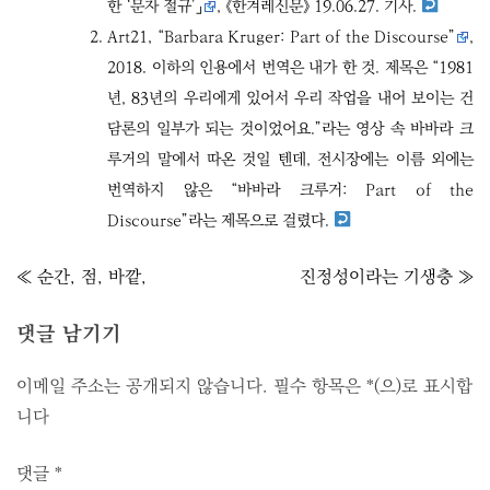
한 ‘문자 절규’」
, 《한겨레신문》 19.06.27. 기사.
Art21,
“Barbara Kruger: Part of the Discourse”
,
2018. 이하의 인용에서 번역은 내가 한 것. 제목은 “1981
년, 83년의 우리에게 있어서 우리 작업을 내어 보이는 건
담론의 일부가 되는 것이었어요.”라는 영상 속 바바라 크
루거의 말에서 따온 것일 텐데, 전시장에는 이름 외에는
번역하지 않은 “바바라 크루거: Part of the
Discourse”라는 제목으로 걸렸다.
글
≪ 순간, 점, 바깥,
진정성이라는 기생충 ≫
내
비
댓글 남기기
게
이메일 주소는 공개되지 않습니다.
필수 항목은
*
(으)로 표시합
이
니다
션
댓글
*