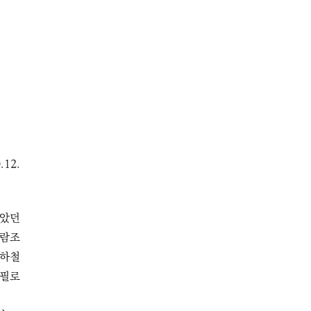
.12.
찾았던
사람조
지하철
에필로