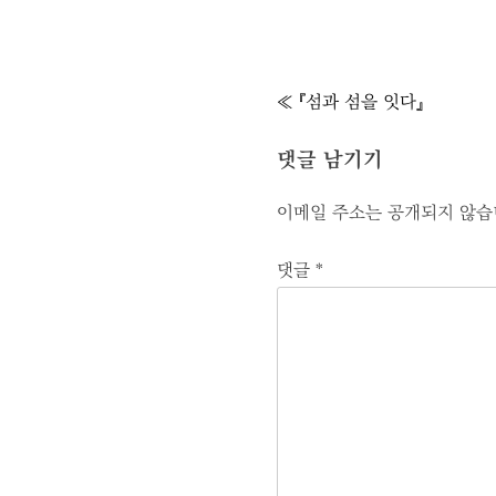
글
≪ 『섬과 섬을 잇다』
내
비
댓글 남기기
게
이메일 주소는 공개되지 않습
이
션
댓글
*