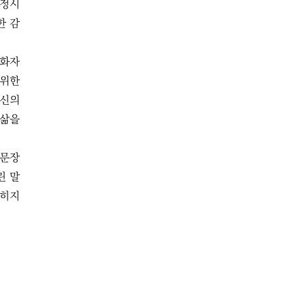
서정시
한 감
 화자
 위한
자신의
 삶을
 문장
린 말
잊히지