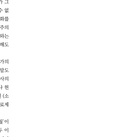
가 그
수 없
 화를
광주의
시와는
말해도
작가의
 말도
판사의
나 헌
 (소
자료제
월’이
두 이