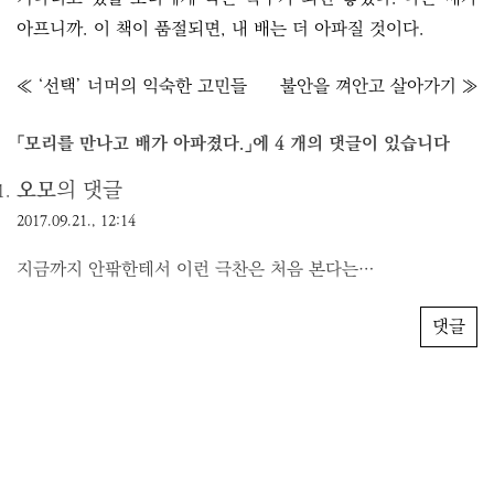
아프니까. 이 책이 품절되면, 내 배는 더 아파질 것이다.
글
≪ ‘선택’ 너머의 익숙한 고민들
불안을 껴안고 살아가기 ≫
내
비
「
모리를 만나고 배가 아파졌다.
」에 4 개의 댓글이 있습니다
게
오모
의 댓글
이
2017.09.21., 12:14
션
지금까지 안팎한테서 이런 극찬은 처음 본다는…
댓글