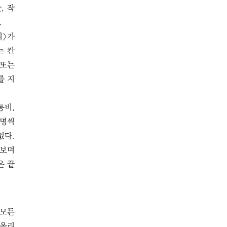
, 작
.
리〉가
는 칸
 또는
를 지
통비,
 명씩
없다.
켜보며
은 끝
 모든
 올리