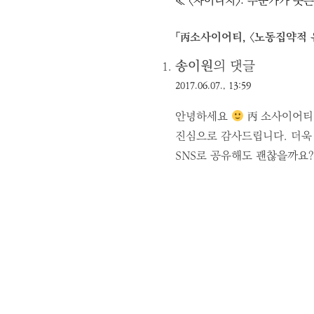
글
≪ 〈자이니치〉: 누군가가 웃
내
비
「
丙소사이어티, 〈노동집약적 유
게
송이원
의 댓글
이
2017.06.07., 13:59
션
안녕하세요
丙 소사이어티
진심으로 감사드립니다. 더욱 
SNS로 공유해도 괜찮을까요?