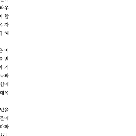
크라우
이 할
은 자
에 해
은 이
를 받
아 기
인들과
실험에
 대목
 있을
이들에
테마파
니라,