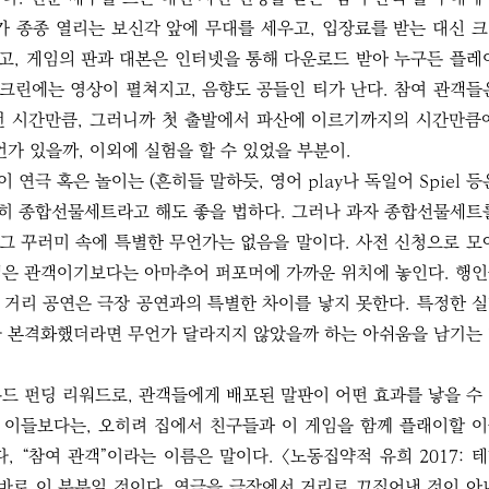
가 종종 열리는 보신각 앞에 무대를 세우고, 입장료를 받는 대신 
고, 게임의 판과 대본은 인터넷을 통해 다운로드 받아 누구든 플레
스크린에는 영상이 펼쳐지고, 음향도 공들인 티가 난다. 참여 관객들
던 시간만큼, 그러니까 첫 출발에서 파산에 이르기까지의 시간만큼
언가 있을까, 이외에 실험을 할 수 있었을 부분이.
연극 혹은 놀이는 (흔히들 말하듯, 영어 play나 독일어 Spiel 등
가히 종합선물세트라고 해도 좋을 법하다. 그러나 과자 종합선물세트
 그 꾸러미 속에 특별한 무언가는 없음을 말이다. 사전 신청으로 모
객은 관객이기보다는 아마추어 퍼포머에 가까운 위치에 놓인다. 행
 거리 공연은 극장 공연과의 특별한 차이를 낳지 못한다. 특정한 
다 본격화했더라면 무언가 달라지지 않았을까 하는 아쉬움을 남기는
드 펀딩 리워드로, 관객들에게 배포된 말판이 어떤 효과를 낳을 수
른 이들보다는, 오히려 집에서 친구들과 이 게임을 함께 플래이할 
, “참여 관객”이라는 이름은 말이다. 〈노동집약적 유희 2017: 
바로 이 부분일 것이다. 연극을 극장에서 거리로 끄집어낸 것이 아