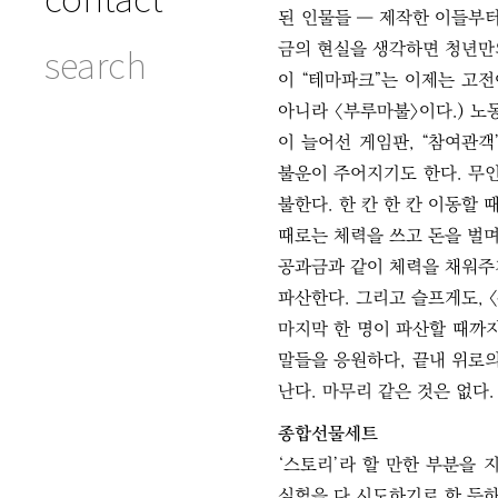
된 인물들 ― 제작한 이들부
금의 현실을 생각하면 청년만의
search
이 “테마파크”는 이제는 고전
아니라 〈부루마불〉이다.) 노
이 늘어선 게임판, “참여관객
불운이 주어지기도 한다. 무인
불한다. 한 칸 한 칸 이동할
때로는 체력을 쓰고 돈을 벌며
공과금과 같이 체력을 채워주지
파산한다. 그리고 슬프게도, 〈
마지막 한 명이 파산할 때까
말들을 응원하다, 끝내 위로의
난다. 마무리 같은 것은 없다.
종합선물세트
‘스토리’라 할 만한 부분을
실험을 다 시도하기로 한 듯하