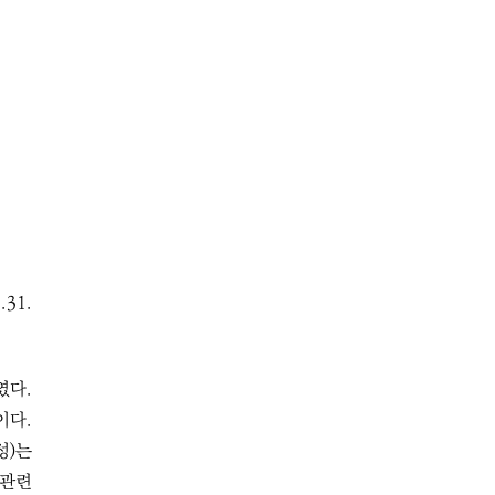
.31.
였다.
이다.
성)는
 관련