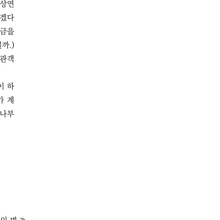
 상연
쓰겠다
임금을
까.)
 관객
이 하
가 계
 나부