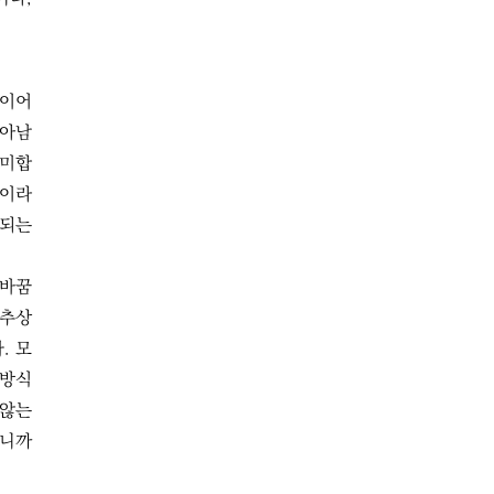
레이어
살아남
 미합
원이라
원되는
탈바꿈
 추상
. 모
 방식
 않는
러니까