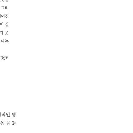
 그려
이어진
이 실
지 못
 나는
고쳤고
력적인 평
은 몸 ≫