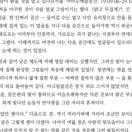
이 밝을 것을 알고 있다》(서울: 아마도예술공간, 19.09.06-29.)
4
처음 마주한 것이 사람 얼굴 그림이기는 했다. 〈맑고 무겁게〉
, 긴
굴. 한 칸짜리 공간 ― 들어갈 수는 없고 다만 유리창으로 안을 
데에 걸려 있는 이 얼굴을 지나 다음 공간으로 들어가면 역시 허공
 세로로는 이마부터 인중까지, 가로로는 귀가 끝나는 지점부터 반대
 그렸다. 이때까지도 여전히 나는 다음 공간에도 얼굴들이 있으리
 눈에 띄는 것이 있었다.
것과 같이 낮은 채도에 비해 명암 대비는 강했지만, 그려진 빛이 눈
엷게 칠해 완성한 그림들이 허공에 매달려 있었다. 뒷면에는 판을 
그러니까 특히나 엷게 칠한 부분 ― 어쩌면 칠하지 않은 부분 ― 을 
〉의 뒤로 돌아들어 갔다. 아크릴물감은 장지 뒤로 스미지 않았지만,
부분, 맞은편의 빛이 통하므로 어슴프레하지만 다른 곳보다 밝은 부
 희게 빛나던 눈동자 반사광을 그린 자리의 흔적이다.
5
었던 셈이다.
다음으로 본, 역시 머리카락에 가리어 조금만 보이
 얼굴은 그렇게 셋이 다였다. 나머지 여덟 점은 사람의 뒷모습이나 그
아니라면 무언지 알 수 없는 얼룩 같은 것을 경유해 그린 빛들이었다.