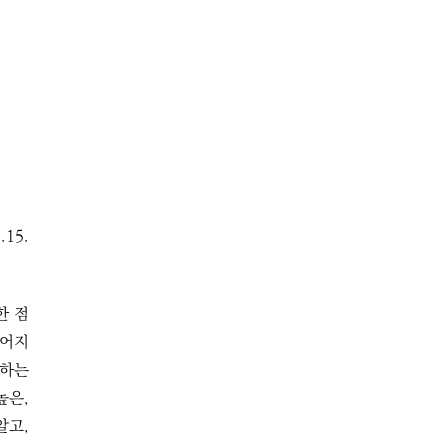
.15.
한 점
이어지
도하는
높은,
알고,