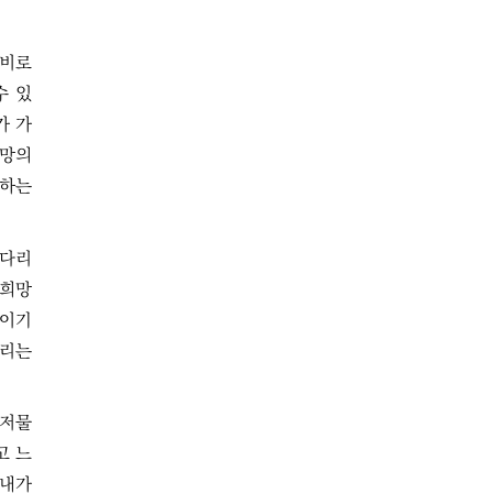
 비로
수 있
가 가
희망의
 하는
기다리
 희망
짐이기
다리는
 저물
고 느
실내가