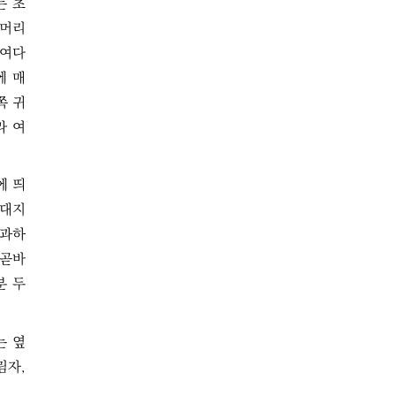
는 초
 머리
들여다
에 매
쪽 귀
라 여
에 띄
덧대지
통과하
 곧바
분 두
는 옆
림자,