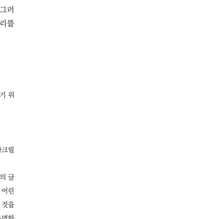
 그러
머리를
하기 위
아크릴
안의 글
만 어린
 것을
분명한