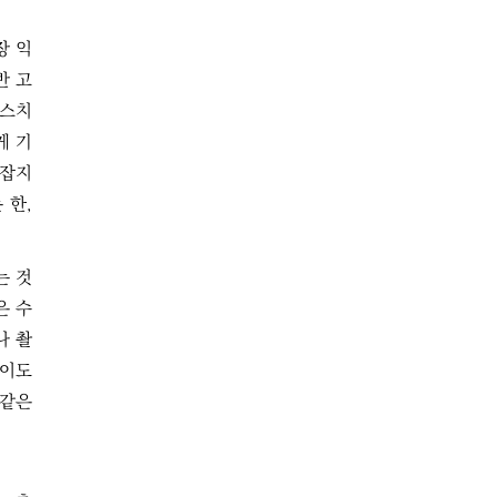
장 익
반 고
 스치
게 기
션잡지
 한,
는 것
은 수
나 촬
 이도
 같은